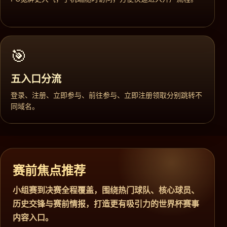
🎯
五入口分流
登录、注册、立即参与、前往参与、立即注册领取分别跳转不
同域名。
赛前焦点推荐
小组赛到决赛全程覆盖，围绕热门球队、核心球员、
历史交锋与赛前情报，打造更有吸引力的世界杯赛事
内容入口。