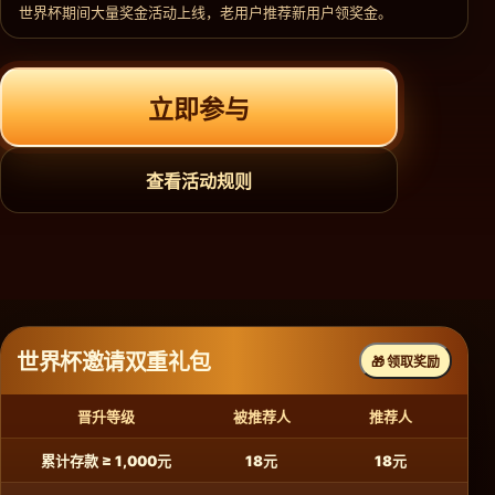
世界杯期间大量奖金活动上线，老用户推荐新用户领奖金。
立即参与
查看活动规则
世界杯邀请双重礼包
🎁 领取奖励
晋升等级
被推荐人
推荐人
累计存款 ≥ 1,000元
18元
18元