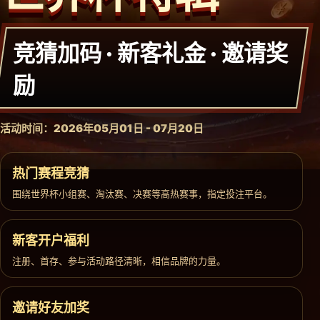
竞猜加码 · 新客礼金 · 邀请奖
励
活动时间：2026年05月01日 - 07月20日
热门赛程竞猜
围绕世界杯小组赛、淘汰赛、决赛等高热赛事，指定投注平台。
新客开户福利
注册、首存、参与活动路径清晰，相信品牌的力量。
邀请好友加奖